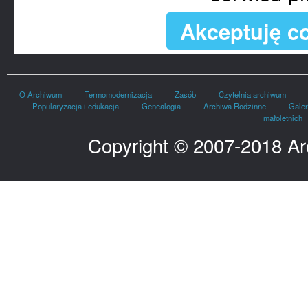
Akceptuję co
O Archiwum
Termomodernizacja
Zasób
Czytelnia archiwum
Popularyzacja i edukacja
Genealogia
Archiwa Rodzinne
Galer
małoletnich
Copyright © 2007-2018 A